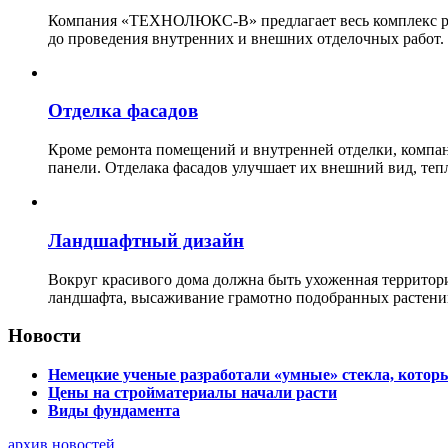
Компания «ТЕХНОЛЮКС-В» предлагает весь комплекс рабо
до проведения внутренних и внешних отделочных работ.
Отделка фасадов
Кроме ремонта помещений и внутренней отделки, ко
панели. Отделака фасадов улучшает их внешний вид, теп
Ландшафтный дизайн
Вокруг красивого дома должна быть ухоженная территор
ландшафта, высаживание грамотно подобранных растени
Новости
Немецкие ученые разработали «умные» стекла, которы
Цены на стройматериалы начали расти
Виды фундамента
архив новостей