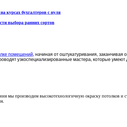
а курсах бухгалтеров с нуля
сти выбора ранних сортов
елке помещений
, начиная от оштукатуривания, заканчивая 
роводят узкоспециализированные мастера, которые умеют 
ения мы производим высокотехнологичную окраску потолков и с
я.